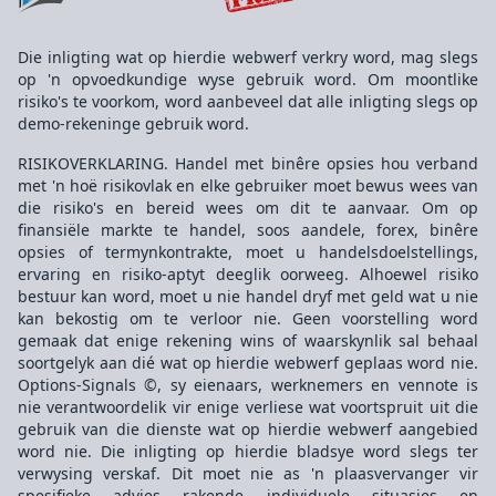
Die inligting wat op hierdie webwerf verkry word, mag slegs
op 'n opvoedkundige wyse gebruik word. Om moontlike
risiko's te voorkom, word aanbeveel dat alle inligting slegs op
demo-rekeninge gebruik word.
RISIKOVERKLARING. Handel met binêre opsies hou verband
met 'n hoë risikovlak en elke gebruiker moet bewus wees van
die risiko's en bereid wees om dit te aanvaar. Om op
finansiële markte te handel, soos aandele, forex, binêre
opsies of termynkontrakte, moet u handelsdoelstellings,
ervaring en risiko-aptyt deeglik oorweeg. Alhoewel risiko
bestuur kan word, moet u nie handel dryf met geld wat u nie
kan bekostig om te verloor nie. Geen voorstelling word
gemaak dat enige rekening wins of waarskynlik sal behaal
soortgelyk aan dié wat op hierdie webwerf geplaas word nie.
Options-Signals ©, sy eienaars, werknemers en vennote is
nie verantwoordelik vir enige verliese wat voortspruit uit die
gebruik van die dienste wat op hierdie webwerf aangebied
word nie. Die inligting op hierdie bladsye word slegs ter
verwysing verskaf. Dit moet nie as 'n plaasvervanger vir
spesifieke advies rakende individuele situasies en