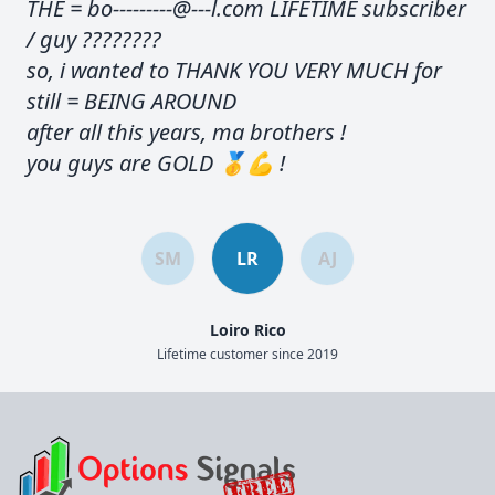
THE = bo---------@---l.com LIFETIME subscriber
/ guy ????????
so, i wanted to THANK YOU VERY MUCH for
still = BEING AROUND
after all this years, ma brothers !
you guys are GOLD 🥇💪 !
SM
LR
AJ
Loiro Rico
Lifetime customer since 2019