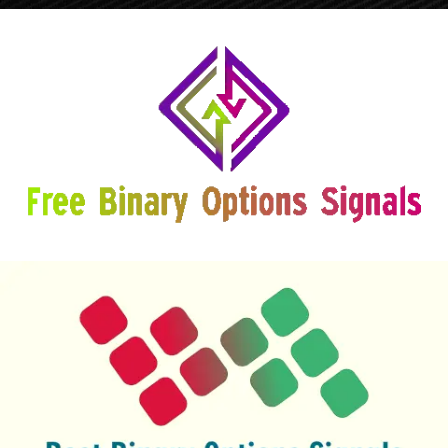
3 gratis bates
seine elke 15 minute
maklik om 'n beter prys te kry
100+ Seine per dag
3 gratis bates
tot 15 betaalde bates
werk uitstekend vir die tendensmark
120+ Seine per dag