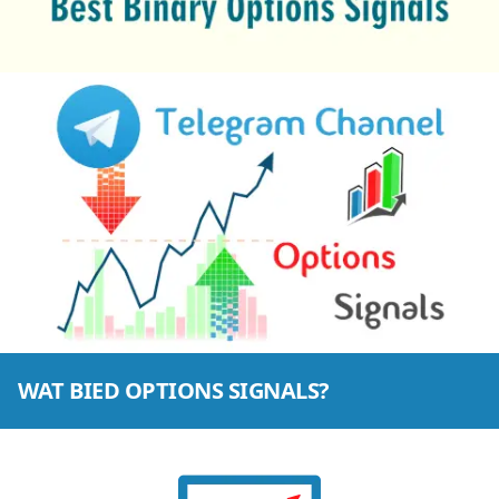
5 gratis bates
tot 15 betaalde bates
beste statistiese wenkoers
150+ seine per dag
WAT BIED OPTIONS SIGNALS?
seine van alle dienste
ultra vinnige aflewering
uitstaande vir professionele handelaars