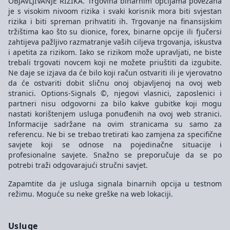
OBJAVLJIVANJE RIZIKA. Trgovina binarnim opcijama povezana
je s visokim nivoom rizika i svaki korisnik mora biti svjestan
rizika i biti spreman prihvatiti ih. Trgovanje na finansijskim
tržištima kao što su dionice, forex, binarne opcije ili fjučersi
zahtijeva pažljivo razmatranje vaših ciljeva trgovanja, iskustva
i apetita za rizikom. Iako se rizikom može upravljati, ne biste
trebali trgovati novcem koji ne možete priuštiti da izgubite.
Ne daje se izjava da će bilo koji račun ostvariti ili je vjerovatno
da će ostvariti dobit sličnu onoj objavljenoj na ovoj web
stranici. Options-Signals ©, njegovi vlasnici, zaposlenici i
partneri nisu odgovorni za bilo kakve gubitke koji mogu
nastati korištenjem usluga ponuđenih na ovoj web stranici.
Informacije sadržane na ovim stranicama su samo za
referencu. Ne bi se trebao tretirati kao zamjena za specifične
savjete koji se odnose na pojedinačne situacije i
profesionalne savjete. Snažno se preporučuje da se po
potrebi traži odgovarajući stručni savjet.
Zapamtite da je usluga signala binarnih opcija u testnom
režimu. Moguće su neke greške na web lokaciji.
Usluge