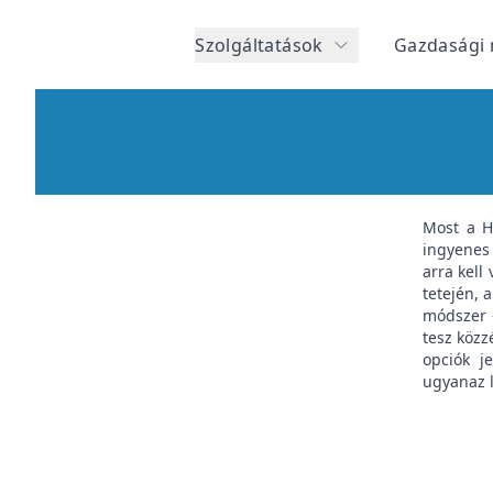
Szolgáltatások
Gazdasági 
Most a H1
ingyenes 
arra kell
tetején, 
módszer -
tesz közz
opciók je
ugyanaz l