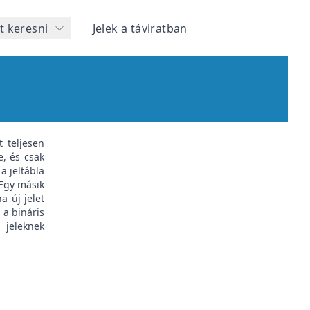
t keresni
Jelek a táviratban
 teljesen
e, és csak
a jeltábla
 Egy másik
a új jelet
 a bináris
ő jeleknek