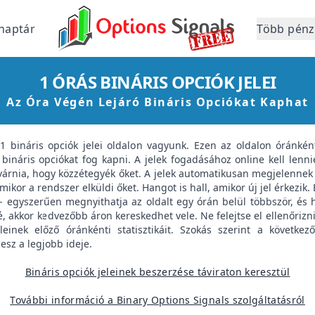
naptár
Több pénz
1 ÓRÁS BINÁRIS OPCIÓK JELEI
Az Óra Végén Lejáró Bináris Opciókat Kaphat
 bináris opciók jelei oldalon vagyunk. Ezen az oldalon óránként
bináris opciókat fog kapni. A jelek fogadásához online kell lenni
 várnia, hogy közzétegyék őket. A jelek automatikusan megjelennek 
amikor a rendszer elküldi őket. Hangot is hall, amikor új jel érkezik.
 egyszerűen megnyithatja az oldalt egy órán belül többször, és h
é, akkor kedvezőbb áron kereskedhet vele. Ne felejtse el ellenőrizni
leinek előző óránkénti statisztikáit. Szokás szerint a következ
esz a legjobb ideje.
Bináris opciók jeleinek beszerzése táviraton keresztül
További információ a Binary Options Signals szolgáltatásról