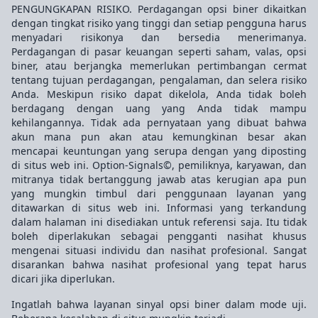
PENGUNGKAPAN RISIKO. Perdagangan opsi biner dikaitkan
dengan tingkat risiko yang tinggi dan setiap pengguna harus
menyadari risikonya dan bersedia menerimanya.
Perdagangan di pasar keuangan seperti saham, valas, opsi
biner, atau berjangka memerlukan pertimbangan cermat
tentang tujuan perdagangan, pengalaman, dan selera risiko
Anda. Meskipun risiko dapat dikelola, Anda tidak boleh
berdagang dengan uang yang Anda tidak mampu
kehilangannya. Tidak ada pernyataan yang dibuat bahwa
akun mana pun akan atau kemungkinan besar akan
mencapai keuntungan yang serupa dengan yang diposting
di situs web ini. Option-Signals©, pemiliknya, karyawan, dan
mitranya tidak bertanggung jawab atas kerugian apa pun
yang mungkin timbul dari penggunaan layanan yang
ditawarkan di situs web ini. Informasi yang terkandung
dalam halaman ini disediakan untuk referensi saja. Itu tidak
boleh diperlakukan sebagai pengganti nasihat khusus
mengenai situasi individu dan nasihat profesional. Sangat
disarankan bahwa nasihat profesional yang tepat harus
dicari jika diperlukan.
Ingatlah bahwa layanan sinyal opsi biner dalam mode uji.