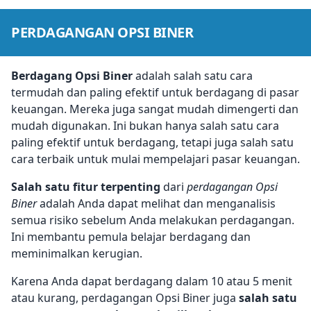
PERDAGANGAN OPSI BINER
Berdagang Opsi Biner
adalah salah satu cara
termudah dan paling efektif untuk berdagang di pasar
keuangan. Mereka juga sangat mudah dimengerti dan
mudah digunakan. Ini bukan hanya salah satu cara
paling efektif untuk berdagang, tetapi juga salah satu
cara terbaik untuk mulai mempelajari pasar keuangan.
Salah satu fitur terpenting
dari
perdagangan Opsi
Biner
adalah Anda dapat melihat dan menganalisis
semua risiko sebelum Anda melakukan perdagangan.
Ini membantu pemula belajar berdagang dan
meminimalkan kerugian.
Karena Anda dapat berdagang dalam 10 atau 5 menit
atau kurang, perdagangan Opsi Biner juga
salah satu