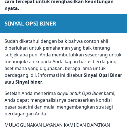
cara tercepat untuk menghasilkan keuntungan
nyata.
SINYAL OPSI BINER
Sudah diketahui dengan baik bahwa contoh ahli
diperlukan untuk pemahaman yang baik tentang
subjek apa pun. Anda membutuhkan seseorang untuk
menunjukkan kepada Anda kapan harus berdagang,
aset mana yang digunakan, berapa lama untuk
berdagang, dll. Informasi ini disebut
Sinyal Opsi Biner
atau
Sinyal biner
.
Setelah Anda menerima
sinyal untuk Opsi Biner
kami,
Anda dapat menganalisisnya berdasarkan kondisi
pasar saat ini dan mulai mengembangkan strategi
perdagangan Anda.
MULAI GUNAKAN LAYANAN KAMI DAN DAPATKAN