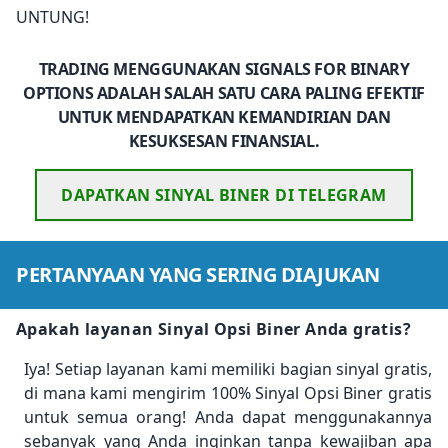
UNTUNG!
TRADING MENGGUNAKAN SIGNALS FOR BINARY
OPTIONS ADALAH SALAH SATU CARA PALING EFEKTIF
UNTUK MENDAPATKAN KEMANDIRIAN DAN
KESUKSESAN FINANSIAL.
DAPATKAN SINYAL BINER DI TELEGRAM
PERTANYAAN YANG SERING DIAJUKAN
Apakah layanan Sinyal Opsi Biner Anda gratis?
Iya! Setiap layanan kami memiliki bagian sinyal gratis,
di mana kami mengirim 100% Sinyal Opsi Biner gratis
untuk semua orang! Anda dapat menggunakannya
sebanyak yang Anda inginkan tanpa kewajiban apa