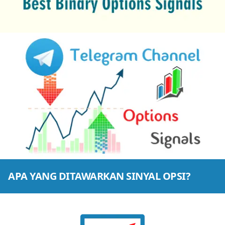
5 aset gratis
hingga 15 aset berbayar
tingkat kemenangan statistik terbaik
150+ Sinyal per hari
APA YANG DITAWARKAN SINYAL OPSI?
sinyal dari semua layanan
pengiriman super cepat
luar biasa untuk trader profesional