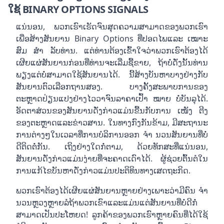
ໃຊ້ BINARY OPTIONS SIGNALS
ແນ່ນອນ, ພວກເຮົາເຮັດຈົນສຸດຄວາມສາມາດຂອງພວກເຮົາ
ເພື່ອສ້າງສັນຍານ Binary Options ທີ່ປອດໄພແລະ ເໝາະ
ສົມ ສຳ ລັບທ່ານ. ແຕ່ທ່ານຕ້ອງເຂົ້າໃຈວ່າພວກເຮົາຕ້ອງໄດ້
ເຜີຍແຜ່ສັນຍານກ່ອນທີ່ທ່ານຈະເລີ່ມຊື້ຂາຍ, ຖ້າບໍ່ດັ່ງນັ້ນທ່ານ
ພຽງແຕ່ບໍ່ສາມາດໃຊ້ສັນຍານໄດ້. ນີ້ສ້າງບັນຫາບາງຢ່າງກັບ
ສັນຍານຕົວເລືອກຖານສອງ. ບາງຄັ້ງສະພາບການຂອງ
ຕະຫຼາດປ່ຽນແປງຢ່າງໄວວາຈົນລາຄາເປົ້າ ໝາຍ ບໍ່ບັນລຸໄດ້.
ອັດຕາສ່ວນຂອງສັນຍານດັ່ງກ່າວແມ່ນຂື້ນກັບການ ເໜັງ ຕີງ
ຂອງຕະຫຼາດແລະຂ່າວສານ. ໃນທາງກົງກັນຂ້າມ, ມີສະຖານະ
ການຕ່າງໆໃນເວລາທີ່ການບໍລິການອອກ ຈຳ ນວນສັນຍານທີ່ບໍ່
ດີຕິດຕໍ່ກັນ. ເຖິງຢ່າງໃດກໍ່ຕາມ, ດ້ວຍທັກສະທີ່ແນ່ນອນ,
ສັນຍານດັ່ງກ່າວແມ່ນງ່າຍທີ່ຈະຄາດເດົາໄດ້. ຜູ້ຊ່ວຍຕົ້ນຕໍໃນ
ການແກ້ໄຂບັນຫາດັ່ງກ່າວແມ່ນປະຕິທິນທາງເສດຖະກິດ.
ພວກເຮົາຕ້ອງໄດ້ເຜີຍແຜ່ສັນຍານຫຼາຍຢ່າງເພາະວ່າມີຄົນ ຈຳ
ນວນຫຼວງຫຼາຍລໍຖ້າພວກເຂົາແລະແມ່ນແຕ່ສັນຍານທີ່ບໍ່ດີກໍ່
ສາມາດເປັນປະໂຫຍດ! ລູກຄ້າຂອງພວກເຮົາຫຼາຍຄົນທີ່ໄດ້ໃຊ້