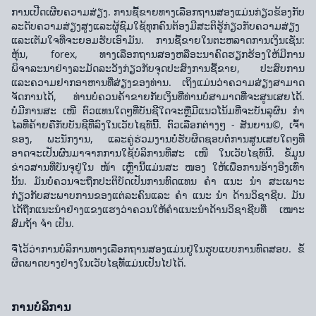
ການເປີດເຜີຍຄວາມສ່ຽງ. ການຊື້ຂາຍທາງເລືອກຖານສອງແມ່ນກ່ຽວຂ້ອງກັບ
ລະດັບຄວາມສ່ຽງສູງແລະຜູ້ຊົມໃຊ້ທຸກຄົນຕ້ອງມີສະຕິຮູ້ກ່ຽວກັບຄວາມສ່ຽງ
ແລະເຕັມໃຈທີ່ຈະຍອມຮັບເອົາມັນ. ການຊື້ຂາຍໃນຕະຫລາດການເງິນເຊັ່ນ:
ຫຸ້ນ, forex, ທາງເລືອກຖານສອງຫລືອະນາຄົດຮຽກຮ້ອງໃຫ້ມີການ
ພິຈາລະນາຢ່າງລະມັດລະວັງກ່ຽວກັບຈຸດປະສົງການຊື້ຂາຍ, ປະສົບການ
ແລະຄວາມຢາກອາຫານທີ່ສ່ຽງຂອງທ່ານ. ເຖິງແມ່ນວ່າຄວາມສ່ຽງສາມາດ
ຈັດການໄດ້, ທ່ານບໍ່ຄວນຄ້າຂາຍກັບເງິນທີ່ທ່ານບໍ່ສາມາດທີ່ຈະສູນເສຍໄດ້.
ບໍ່ມີການສະ ເໜີ ຕົວແທນໃດໆທີ່ບັນຊີໃດຈະຫຼືມີແນວໂນ້ມທີ່ຈະບັນລຸຜົນ ກຳ
ໄລທີ່ຄ້າຍຄືກັບບັນຊີທີ່ລົງໃນເວັບໄຊທ໌ນີ້. ຕົວເລືອກຕ່າງໆ - ສັນຍານ©, ເຈົ້າ
ຂອງ, ພະນັກງານ, ແລະຄູ່ຮ່ວມງານບໍ່ຮັບຜິດຊອບຕໍ່ການສູນເສຍໃດໆທີ່
ອາດຈະເປັນຜົນມາຈາກການໃຊ້ບໍລິການທີ່ສະ ເໜີ ໃນເວັບໄຊທ໌ນີ້. ຂໍ້ມູນ
ຂ່າວສານທີ່ບັນຈຸຢູ່ໃນ ໜ້າ ເຫຼົ່ານີ້ແມ່ນສະ ໜອງ ໃຫ້ເພື່ອການອ້າງອີງເທົ່າ
ນັ້ນ. ມັນບໍ່ຄວນຈະຖືກປະຕິບັດເປັນການທົດແທນ ຄຳ ແນະ ນຳ ສະເພາະ
ກ່ຽວກັບສະພາບການຂອງແຕ່ລະຄົນແລະ ຄຳ ແນະ ນຳ ດ້ານວິຊາຊີບ. ມັນ
ໄດ້ຖືກແນະນໍາຢ່າງແຂງແຮງວ່າຄວນໃຫ້ຄໍາແນະນໍາດ້ານວິຊາຊີບທີ່ ເໝາະ
ສົມຖ້າ ຈຳ ເປັນ.
ຈື່ໄວ້ວ່າການບໍລິການທາງເລືອກຖານສອງແມ່ນຢູ່ໃນຮູບແບບການທົດສອບ. ຂໍ້
ຜິດພາດບາງຢ່າງໃນເວັບໄຊທ໌້ແມ່ນເປັນໄປໄດ້.
ການບໍລິການ