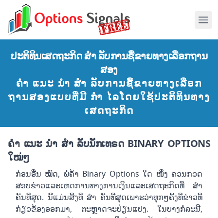
ປະຕິທິນເສດຖະກິດ ສຳ ລັບການຊື້ຂາຍທາງເລືອກຖານ
ສອງ
ຄຳ ແນະ ນຳ ສຳ ລັບການຊື້ຂາຍທາງເລືອກ
ຖານສອງແບບທີ່ມີ ກຳ ໄລໂດຍໃຊ້ປະຕິທິນທາງ
ເສດຖະກິດ
ຄຳ ແນະ ນຳ ສຳ ລັບນັກເທຣດ BINARY OPTIONS
ໃໝ່ໆ
ກ່ອນອື່ນ ໝົດ, ພໍ່ຄ້າ Binary Options ໃດ ໜຶ່ງ ຄວນກວດ
ສອບຂ່າວແລະເຫດການທາງການເງິນແລະເສດຖະກິດທີ່ ສຳ
ຄັນທີ່ສຸດ. ນີ້ແມ່ນສິ່ງທີ່ ສຳ ຄັນທີ່ສຸດເພາະວ່າທຸກໆຄັ້ງທີ່ຂ່າວທີ່
ກ່ຽວຂ້ອງອອກມາ, ຕະຫຼາດຈະປ່ຽນແປງ. ໃນບາງກໍລະນີ,