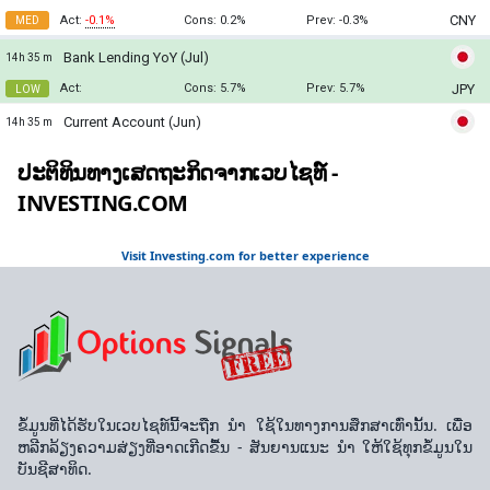
ປະຕິທິນທາງເສດຖະກິດຈາກເວບໄຊທ໌ -
INVESTING.COM
Visit Investing.com for better experience
ຂໍ້ມູນທີ່ໄດ້ຮັບໃນເວບໄຊທ໌ນີ້ຈະຖືກ ນຳ ໃຊ້ໃນທາງການສຶກສາເທົ່ານັ້ນ. ເພື່ອ
ຫລີກລ້ຽງຄວາມສ່ຽງທີ່ອາດເກີດຂື້ນ - ສັນຍານແນະ ນຳ ໃຫ້ໃຊ້ທຸກຂໍ້ມູນໃນ
ບັນຊີສາທິດ.