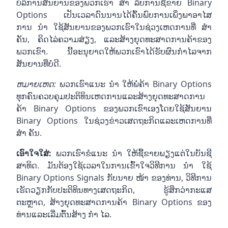
ບໍລິການສັນຍານຂອງພວກເຮົາ ສຳ ລັບການຊື້ຂາຍ Binary
Options ເປັນເວລາດົນນານໄດ້ຄົ້ນພົບການເພິ່ງພາອາໄສ
ການ ນຳ ໃຊ້ສັນຍານຂອງພວກເຮົາໃນຊ່ວງເຫດການທີ່ ສຳ
ຄັນ, ຄິດໄລ່ຄວາມສ່ຽງ, ແລະສ້າງຍຸດທະສາດການຄ້າຂອງ
ພວກເຂົາ. ນີ້ອະນຸຍາດໃຫ້ພວກເຂົາໄດ້ຮັບຜົນກໍາໄລຈາກ
ສັນຍານທີ່ບໍ່ດີ.
ຫມາຍ​ເຫດ​:
ພວກເຮົາແນະ ນຳ ໃຫ້ພໍ່ຄ້າ Binary Options
ທຸກຄົນຄວບຄຸມປະຕິທິນເຫດການແລະສ້າງຍຸດທະສາດການ
ຄ້າ Binary Options ຂອງພວກເຂົາເອງໂດຍໃຊ້ສັນຍານ
Binary Options ໃນຊ່ວງຂ່າວເສດຖະກິດແລະເຫດການທີ່
ສຳ ຄັນ.
ເອົາໃຈໃສ່:
ພວກເຮົາຂໍແນະ ນຳ ໃຫ້ຊື້ຂາຍພຽງແຕ່ໃນບັນຊີ
ສາທິດ. ມັນຕ້ອງໃຊ້ເວລາໃນການເຂົ້າໃຈວິທີການ ນຳ ໃຊ້
Binary Options Signals ກັບນາຍ ໜ້າ ຂອງທ່ານ, ວິທີການ
ເຮັດວຽກກັບປະຕິທິນທາງເສດຖະກິດ, ຮູ້ສຶກວ່າກະແສ
ຕະຫຼາດ, ສ້າງຍຸດທະສາດການຄ້າ Binary Options ຂອງ
ທ່ານແລະເລີ່ມຕົ້ນສ້າງ ກຳ ໄລ.