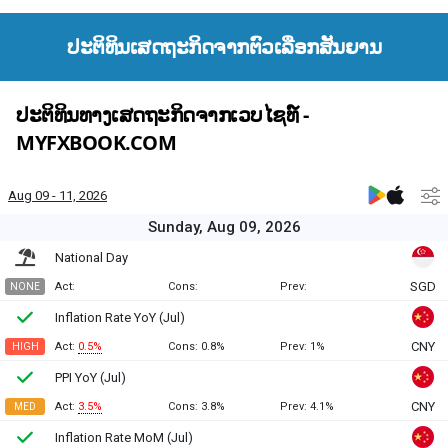
ປະຕິທິນເສດຖະກິດຈາກຕົວເລືອກສັນຍານ
ປະຕິທິນທາງເສດຖະກິດຈາກເວບໄຊທ໌ -
MYFXBOOK.COM