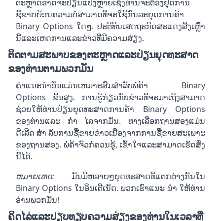
ຕະຫຼາດອາດຈະປ່ຽນແປງຫຼາຍເຊິ່ງທ່ານຈະຕ້ອງຢຸດການ
ຊື້ຂາຍຍ້ອນຄວາມບໍ່ສາມາດທີ່ຈະໃຊ້ກົນລະຍຸດການຄ້າ
Binary Options ໃດໆ. ປະຕິທິນເສດຖະກິດສະແດງສິ່ງເຫຼົ່າ
ນີ້ແລະເຫດການແລະຂ່າວທີ່ມີຄວາມສ່ຽງ.
ຕິດຕາມສະພາບຂອງຕະຫຼາດແລະປ່ຽນຍຸດທະສາດ
ຂອງທ່ານຕາມພວກມັນ
ຄໍາແນະນໍາອື່ນແມ່ນເຫມາະສົມສໍາລັບພໍ່ຄ້າ Binary
Options ຂັ້ນສູງ. ການຮູ້ກ່ຽວກັບຂ່າວທີ່ຈະມາເຖິງສາມາດ
ຊ່ວຍໃຫ້ທ່ານປ່ຽນຍຸດທະສາດການຄ້າ Binary Options
ຂອງທ່ານແລະ ກຳ ໄລຈາກມັນ. ທາງເລືອກຖານສອງແມ່ນ
ດີເລີດ ສຳ ລັບການຊື້ຂາຍຂ່າວເນື່ອງຈາກການຊື້ຂາຍສະເພາະ
ຂອງຖານສອງ. ພໍ່ຄ້າຈົວກໍ່ຄວນຮູ້, ເຂົ້າໃຈແລະສາມາດເຮັດສິ່ງ
ນີ້ໄດ້.
ຫມາຍ​ເຫດ​:
ມັນມີຫລາຍໆຍຸດທະສາດທີ່ແຕກຕ່າງກັນໃນ
Binary Options ໃນອິນເຕີເນັດ. ພວກເຮົາແນະ ນຳ ໃຫ້ທ່ານ
ອ່ານພວກມັນ!
ຄິດໄລ່ແລະປຽບທຽບຄວາມສ່ຽງຂອງທ່ານໃນເວລາທີ່