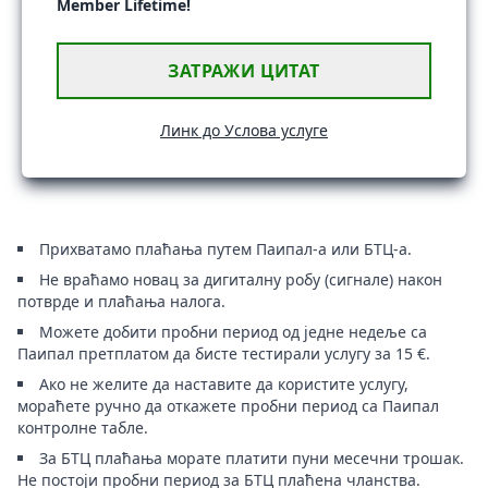
Member Lifetime!
ЗАТРАЖИ ЦИТАТ
Линк до Услова услуге
Прихватамо плаћања путем Паипал-а или БТЦ-а.
Не враћамо новац за дигиталну робу (сигнале) након
потврде и плаћања налога.
Можете добити пробни период од једне недеље са
Паипал претплатом да бисте тестирали услугу за 15 €.
Ако не желите да наставите да користите услугу,
мораћете ручно да откажете пробни период са Паипал
контролне табле.
За БТЦ плаћања морате платити пуни месечни трошак.
Не постоји пробни период за БТЦ плаћена чланства.