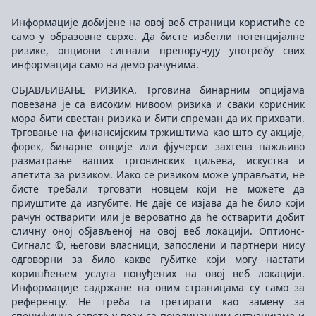
Информације добијене на овој веб страници користиће се
само у образовне сврхе. Да бисте избегли потенцијалне
ризике, опциони сигнали препоручују употребу свих
информација само на демо рачунима.
ОБЈАВЉИВАЊЕ РИЗИКА. Трговина бинарним опцијама
повезана је са високим нивоом ризика и сваки корисник
мора бити свестан ризика и бити спреман да их прихвати.
Трговање на финансијским тржиштима као што су акције,
форек, бинарне опције или фјучерси захтева пажљиво
разматрање ваших трговинских циљева, искуства и
апетита за ризиком. Иако се ризиком може управљати, не
бисте требали трговати новцем који не можете да
приуштите да изгубите. Не даје се изјава да ће било који
рачун остварити или је вероватно да ће остварити добит
сличну оној објављеној на овој веб локацији. Оптионс-
Сигналс ©, његови власници, запослени и партнери нису
одговорни за било какве губитке који могу настати
коришћењем услуга понуђених на овој веб локацији.
Информације садржане на овим страницама су само за
референцу. Не треба га третирати као замену за
специфичне савете у вези са појединачним ситуацијама и