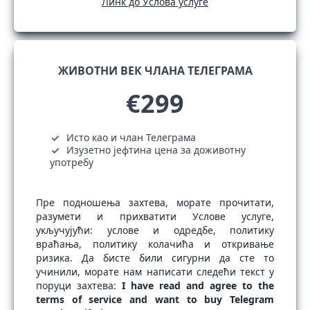
Линк до Услова услуге
ЖИВОТНИ ВЕК ЧЛАНА ТЕЛЕГРАМА
€299
Исто као и члан Телеграма
Изузетно јефтина цена за доживотну
употребу
Пре подношења захтева, морате прочитати,
разумети и прихватити Услове услуге,
укључујући: услове и одредбе, политику
враћања, политику колачића и откривање
ризика. Да бисте били сигурни да сте то
учинили, морате нам написати следећи текст у
поруци захтева:
I have read and agree to the
terms of service and want to buy Telegram