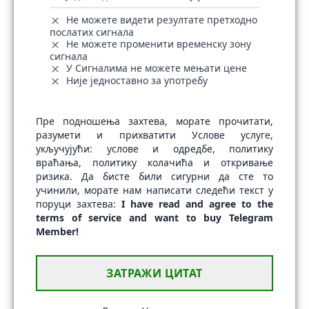
Не можете видети резултате претходно
послатих сигнала
Не можете променити временску зону
сигнала
У Сигналима не можете мењати цене
Није једноставно за употребу
Пре подношења захтева, морате прочитати,
разумети и прихватити Услове услуге,
укључујући: услове и одредбе, политику
враћања, политику колачића и откривање
ризика. Да бисте били сигурни да сте то
учинили, морате нам написати следећи текст у
поруци захтева:
I have read and agree to the
terms of service and want to buy Telegram
Member!
ЗАТРАЖИ ЦИТАТ