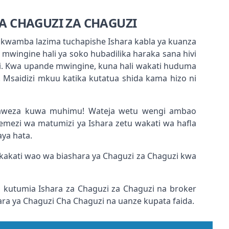
A CHAGUZI ZA CHAGUZI
e kwamba lazima tuchapishe Ishara kabla ya kuanza
i mwingine hali ya soko hubadilika haraka sana hivi
ri. Kwa upande mwingine, kuna hali wakati huduma
i. Msaidizi mkuu katika kutatua shida kama hizo ni
inaweza kuwa muhimu! Wateja wetu wengi ambao
ezi wa matumizi ya Ishara zetu wakati wa hafla
ya hata.
kakati wao wa biashara ya Chaguzi za Chaguzi kwa
 kutumia Ishara za Chaguzi za Chaguzi na broker
ara ya Chaguzi Cha Chaguzi na uanze kupata faida.