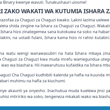
za Binary kwenye wavuti. Tunakushauri uisome!
 ZAKO WAKATI WA KUTUMIA ISHARA Z
zinazofaa za Chaguzi za Chaguzi kwako. Lakini lazima uelew
aleta shida zingine na Ishara za Chaguzi za Chaguzi. Wakat
ya Ishara hizo zinategemea sana kutokuwa na soko na haba
kini, na ustadi fulani, Ishara kama hizo ni rahisi kutabir
kuna watu wengi wanawasubiri na hata Ishara mbaya z
a Chaguzi za Chaguzi kwa muda mrefu wamegundua utegem
 wao wa biashara. Hii inawaruhusu kufaidika na Ishara mba
guzi Cha Chaguzi kudhibiti kalenda ya hafla na kuunda m
abari muhimu na hafla za kiuchumi.
ye akaunti ya onyesho. Inachukua muda kuelewa jinsi ya
 kuhisi mtiririko wa soko, tengeneza mkakati wako wa biash