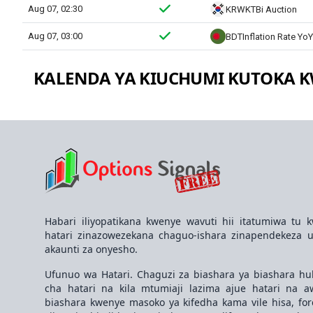
KALENDA YA KIUCHUMI KUTOKA K
Habari iliyopatikana kwenye wavuti hii itatumiwa tu kw
hatari zinazowezekana chaguo-ishara zinapendekeza 
akaunti za onyesho.
Ufunuo wa Hatari. Chaguzi za biashara ya biashara h
cha hatari na kila mtumiaji lazima ajue hatari na aw
biashara kwenye masoko ya kifedha kama vile hisa, fore