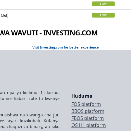
WA WAVUTI - INVESTING.COM
Visit Investing.com for better experience
a njia ya kielimu. Ili kuzuia
Huduma
utumie habari zote tu kwenye
FOS platform
BBOS platform
uhusishwa na kiwango cha juu
FBOS platform
e tayari kuzikubali. Kufanya
OS H1 platform
x, chaguzi za binary, au siku