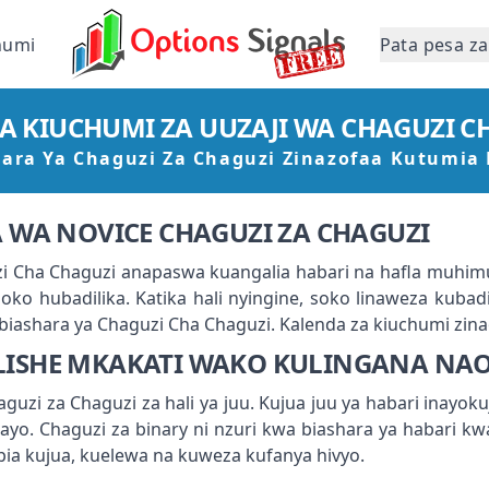
humi
Pata pesa za
A KIUCHUMI ZA UUZAJI WA CHAGUZI C
hara Ya Chaguzi Za Chaguzi Zinazofaa Kutumia
WA NOVICE CHAGUZI ZA CHAGUZI
 Cha Chaguzi anapaswa kuangalia habari na hafla muhimu 
soko hubadilika. Katika hali nyingine, soko linaweza kubad
ashara ya Chaguzi Cha Chaguzi. Kalenda za kiuchumi zinao
ILISHE MKAKATI WAKO KULINGANA NA
uzi za Chaguzi za hali ya juu. Kujua juu ya habari inayo
ayo. Chaguzi za binary ni nzuri kwa biashara ya habari k
a kujua, kuelewa na kuweza kufanya hivyo.