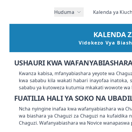
Huduma
Kalenda ya Kiuc
KALENDA Z
Vidokezo Vya Bias
USHAURI KWA WAFANYABIASHARA 
Kwanza kabisa, mfanyabiashara yeyote wa Chaguzi
kwa sababu kila wakati habari inayofaa inatoka, 
sababu ya kutoweza kutumia mkakati wowote wa bi
FUATILIA HALI YA SOKO NA UBAD
Ncha nyingine inafaa kwa wafanyabiashara wa Chag
wa biashara ya Chaguzi za Chaguzi na kufaidika n
Chaguzi. Wafanyabiashara wa Novice wanapaswa pi