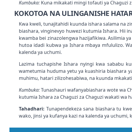
Kumbuka:
Kuna mikakati mingi tofauti ya Chaguzi 
KOKOTOA NA ULINGANISHE HATARI
Kwa kweli, tunajitahidi kuunda ishara salama na 
biashara, vinginevyo huwezi kutumia Ishara. Hii in
kwamba bei zinazolengwa hazijafikiwa. Asilimia 
hutoa idadi kubwa ya Ishara mbaya mfululizo. Wala
kalenda ya uchumi.
Lazima tuchapishe Ishara nyingi kwa sababu 
wametumia huduma yetu ya kuashiria biashara y
muhimu, hatari zilizohesabiwa, na kuunda mkakati
Kumbuka:
Tunashauri wafanyabiashara wote wa Cha
kutumia Ishara za Chaguzi za Chaguzi wakati wa h
Tahadhari:
Tunapendekeza sana biashara tu kwen
wako, jinsi ya kufanya kazi na kalenda ya uchumi,