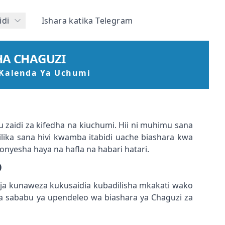
idi
Ishara katika Telegram
HA CHAGUZI
 Kalenda Ya Uchumi
zaidi za kifedha na kiuchumi. Hii ni muhimu sana
ilika sana hivi kwamba itabidi uache biashara kwa
nyesha haya na hafla na habari hatari.
O
kuja kunaweza kukusaidia kubadilisha mkakati wako
wa sababu ya upendeleo wa biashara ya Chaguzi za