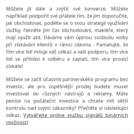
Můžete jít dále a zvýšit své konverze. Můžete
například podpořit své přátele tím, že jim doporučíte,
jak obchodovat, podělte se o svou strategii využívání
služby, řekněte jim čas obchodování, makléře, který
mají využít atd. Dáváme vám úplnou svobodu volby
při získávání klientů v rámci zákona . Pamatujte, že
čím více lidí miluje váš odkaz a vaši podporu, tím více
lidí se přihlásí k odběru a zaplatí, tím více provizí
získáte!
Můžete se začít účastnit partnerského programu bez
investic, ale pro úspěšnější prodej budete muset
investovat do různých nástrojů a reklamy. Máte
peníze na počáteční investice a chcete mít větší
kontrolu nad svými zákazníky? Přečtěte si následující
odkaz:
Vytvářejte online službu signálů binárních
možností