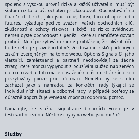
spojeno s vysokou úrovní rizika a každý uživatel si musí být
vědom rizika a být ochoten je akceptovat. Obchodování na
finančních trzích, jako jsou akcie, forex, binární opce nebo
futures, vyžaduje pečlivé zvážení vašich obchodních cílů,
zkušeností a ochoty riskovat. I když lze riziko zvládnout,
neměli byste obchodovat s penězi, které si nemůžete dovolit
prohrát. Není poskytováno žádné prohlášení, že jakýkoli účet
bude nebo je pravděpodobné, že dosáhne zisků podobných
ziskům zveřejněným na tomto webu. Options-Signals ©, jeho
vlastníci, zaměstnanci a partneři neodpovídají za žádné
ztráty, které mohou vyplynout z používání služeb nabízených
na tomto webu. Informace obsažené na těchto stránkách jsou
poskytovány pouze pro informaci. Nemělo by se s ním
zacházet jako s náhradou za konkrétní rady týkající se
individuálních situací a odborné rady. V případě potřeby se
důrazně doporučuje vyhledat vhodnou odbornou pomoc.
Pamatujte, že služba signalizace binárních voleb je v
testovacím režimu. Některé chyby na webu jsou možné.
Služby