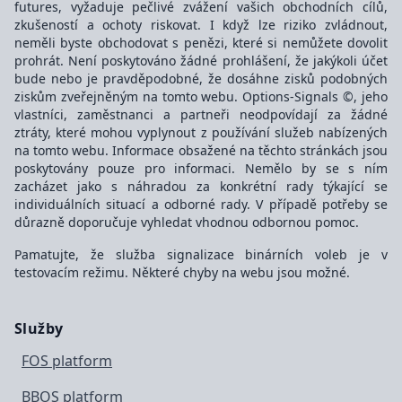
futures, vyžaduje pečlivé zvážení vašich obchodních cílů,
zkušeností a ochoty riskovat. I když lze riziko zvládnout,
neměli byste obchodovat s penězi, které si nemůžete dovolit
prohrát. Není poskytováno žádné prohlášení, že jakýkoli účet
bude nebo je pravděpodobné, že dosáhne zisků podobných
ziskům zveřejněným na tomto webu. Options-Signals ©, jeho
vlastníci, zaměstnanci a partneři neodpovídají za žádné
ztráty, které mohou vyplynout z používání služeb nabízených
na tomto webu. Informace obsažené na těchto stránkách jsou
poskytovány pouze pro informaci. Nemělo by se s ním
zacházet jako s náhradou za konkrétní rady týkající se
individuálních situací a odborné rady. V případě potřeby se
důrazně doporučuje vyhledat vhodnou odbornou pomoc.
Pamatujte, že služba signalizace binárních voleb je v
testovacím režimu. Některé chyby na webu jsou možné.
Služby
FOS platform
BBOS platform